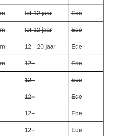
om
tot 12 jaar
Ede
om
tot 12 jaar
Ede
om
12 - 20 jaar
Ede
om
12+
Ede
12+
Ede
12+
Ede
12+
Ede
12+
Ede