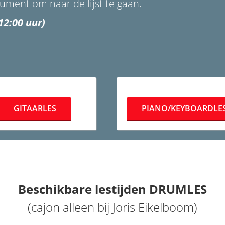
rument om naar de lijst te gaan.
12:00 uur
)
GITAARLES
PIANO/KEYBOARDLE
Beschikbare lestijden DRUMLES
(cajon alleen bij Joris Eikelboom)