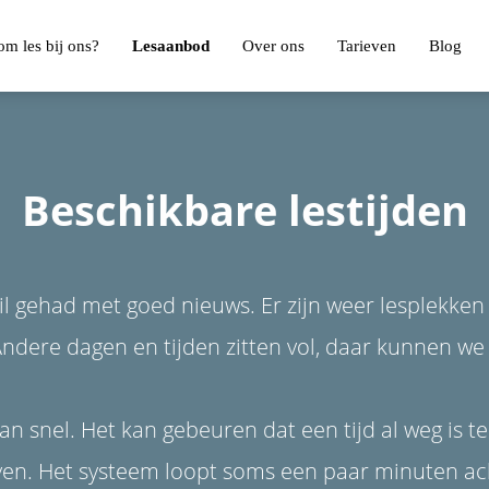
m les bij ons?
Lesaanbod
Over ons
Tarieven
Blog
Beschikbare lestijden
ail gehad met goed nieuws. Er zijn weer lesplekken v
Andere dagen en tijden zitten vol, daar kunnen w
 snel. Het kan gebeuren dat een tijd al weg is terw
even. Het systeem loopt soms een paar minuten ac