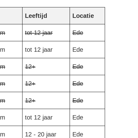
Leeftijd
Locatie
om
tot 12 jaar
Ede
om
tot 12 jaar
Ede
om
12+
Ede
om
12+
Ede
om
12+
Ede
om
tot 12 jaar
Ede
om
12 - 20 jaar
Ede