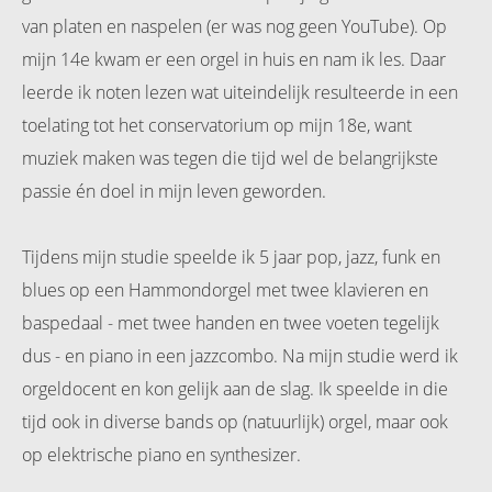
 op de
van platen en naspelen (er was nog geen YouTube). Op
e. Hierdoor
mijn 14e kwam er een orgel in huis en nam ik les. Daar
 website-
leerde ik noten lezen wat uiteindelijk resulteerde in een
ren
toelating tot het conservatorium op mijn 18e, want
nte
enties
muziek maken was tegen die tijd wel de belangrijkste
gebaseerd
passie én doel in mijn leven geworden.
 gedrag van
ezoeker.
Tijdens mijn studie speelde ik 5 jaar pop, jazz, funk en
blues op een Hammondorgel met twee klavieren en
uren
baspedaal - met twee handen en twee voeten tegelijk
dus - en piano in een jazzcombo. Na mijn studie werd ik
orgeldocent en kon gelijk aan de slag. Ik speelde in die
tijd ook in diverse bands op (natuurlijk) orgel, maar ook
op elektrische piano en synthesizer.