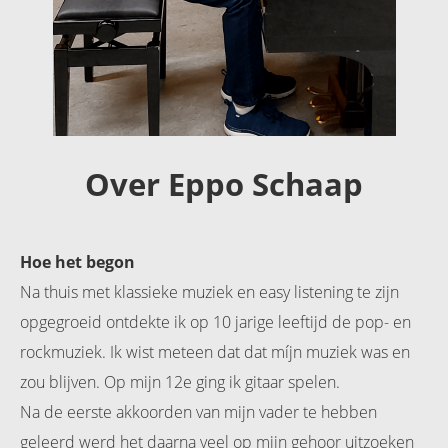
s kan de
e niet
oneren.
ieken
ische
s worden
Over Eppo Schaap
kt om
em
tie te
elen over
Hoe het begon
drag van
Na thuis met klassieke muziek en easy listening te zijn
zoeker op
opgegroeid ontdekte ik op 10 jarige leeftijd de pop- en
site.
rockmuziek. Ik wist meteen dat dat míjn muziek was en
ing
zou blijven. Op mijn 12e ging ik gitaar spelen.
ingcookies
Na de eerste akkoorden van mijn vader te hebben
 gebruikt
geleerd werd het daarna veel op mijn gehoor uitzoeken
oekers te