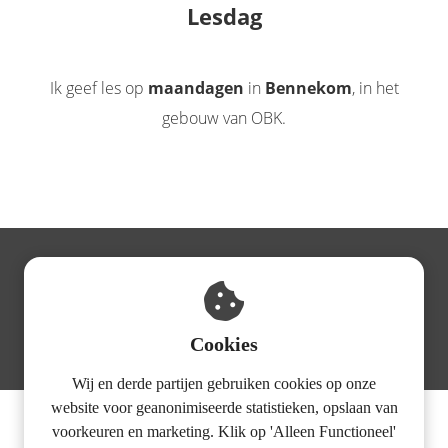
Lesdag
Ik geef les op
maandagen
in
Bennekom
, in het
gebouw van OBK.
Boek nu je
gratis proefles bij Eppo!
Cookies
Boek je proefles
Wij en derde partijen gebruiken cookies op onze
website voor geanonimiseerde statistieken, opslaan van
Bedrijfsgegevens:
voorkeuren en marketing. Klik op 'Alleen Functioneel'