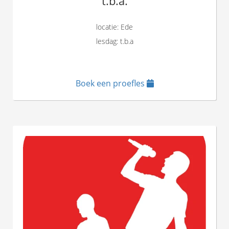
t.b.a.
locatie: Ede
lesdag: t.b.a
Boek een proefles