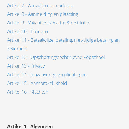
s kan de
Artikel 7 - Aanvullende modules
e niet
Artikel 8 - Aanmelding en plaatsing
oneren.
Artikel 9 - Vakanties, verzuim & restitutie
ieken
Artikel 10 - Tarieven
ische
Artikel 11 - Betaalwijze, betaling, niet-tijdige betaling en
s worden
zekerheid
kt om
Artikel 12 - Opschortingsrecht Novae Popschool
em
tie te
Artikel 13 - Privacy
elen over
Artikel 14 - Jouw overige verplichtingen
drag van
Artikel 15 - Aansprakelijkheid
zoeker op
Artikel 16 - Klachten
site.
ing
ingcookies
 gebruikt
Artikel 1 - Algemeen
oekers te