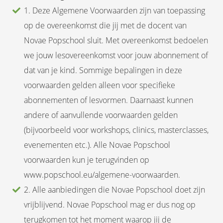
 op de
1. Deze Algemene Voorwaarden zijn van toepassing
e. Hierdoor
op de overeenkomst die jij met de docent van
 website-
Novae Popschool sluit. Met overeenkomst bedoelen
ren
we jouw lesovereenkomst voor jouw abonnement of
nte
enties
dat van je kind. Sommige bepalingen in deze
gebaseerd
voorwaarden gelden alleen voor specifieke
 gedrag van
abonnementen of lesvormen. Daarnaast kunnen
ezoeker.
andere of aanvullende voorwaarden gelden
(bijvoorbeeld voor workshops, clinics, masterclasses,
uren
evenementen etc.). Alle Novae Popschool
voorwaarden kun je terugvinden op
www.popschool.eu/algemene-voorwaarden.
2. Alle aanbiedingen die Novae Popschool doet zijn
vrijblijvend. Novae Popschool mag er dus nog op
terugkomen tot het moment waarop jij de