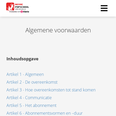
Algemene voorwaarden
ngen
 policy
Inhoudsopgave
oneel
onele
Artikel 1 - Algemeen
s zijn
kelijk om
Artikel 2 - De overeenkomst
bsite te
Artikel 3 - Hoe overeenkomsten tot stand komen
ken. Ze
Artikel 4 - Communicatie
 gebruikt
Artikel 5 - Het abonnement
asisfuncties
der deze
Artikel 6 - Abonnementsvormen en –duur