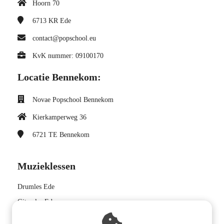
Hoorn 70
6713 KR
Ede
contact@popschool.eu
KvK nummer: 09100170
Locatie Bennekom:
Novae Popschool Bennekom
Kierkamperweg 36
6721 TE
Bennekom
Muzieklessen
Drumles Ede
Gitaarles Ede
Pianoles Ede