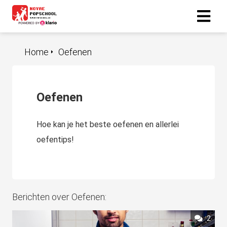
Home
Oefenen
ngen
 policy
Oefenen
oneel
Hoe kan je het beste oefenen en allerlei
onele
oefentips!
s zijn
kelijk om
bsite te
ken. Ze
 gebruikt
Berichten over Oefenen:
asisfuncties
2
der deze