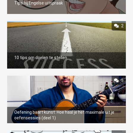
Tips bij Engelse uitspraak
 op de
e. Hierdoor
 website-
2
ren
nte
enties
gebaseerd
 gedrag van
10 tips om doelen te stellen
ezoeker.
5
uren
Oefening baart kunst: Hoe haal je het maximale uit je
oefensessies (deel 1)